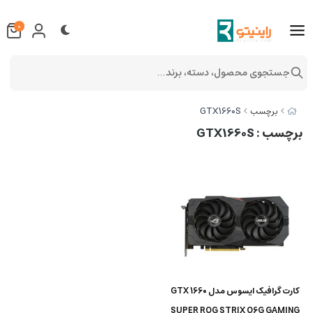
0
جستجوی محصول، دسته، برند...
GTX1660S
برچسب
برچسب
: GTX1660S
کارت گرافیک ایسوس مدل GTX 1660
SUPER ROG STRIX O6G GAMING