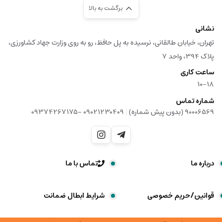
برگشت به بالا
نشانی
تهران، خیابان طالقانی، نرسیده به پل حافظ، رو به روی وزارت جهاد کشاورزی،
پلاک 394، واحد 7
ساعت کاری
10-18
شماره تماس
|
90006569 (بدون پیش شماره)
09021230409 -09374267175
درباره ما
تماس با ما
قوانین/حریم خصوصی
شرایط ابطال ضمانت