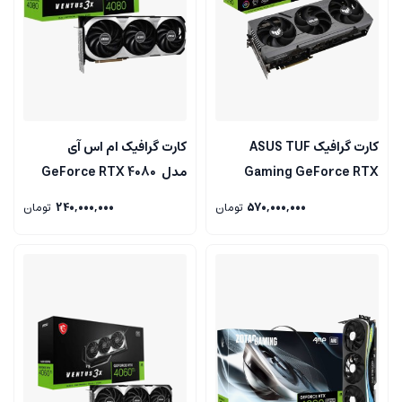
کارت گرافیک ASUS TUF
کارت گرافیک ام اس آی
Gaming GeForce RTX
مدل GeForce RTX 4080
super 16GB VENTUS 3X
4090 OC Edition 24GB
570,000,000
تومان
240,000,000
تومان
OC