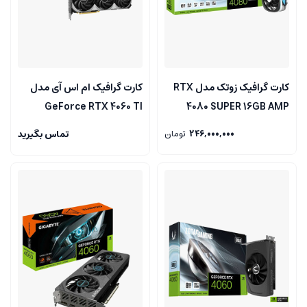
کارت گرافیک زوتک مدل RTX
کارت گرافیک ام اس آی مدل
GeForce RTX 4060 TI
4080 SUPER 16GB AMP
VENTUS 3X OC 16GB
Extreme AIRO
246,000,000
تومان
تماس بگیرید