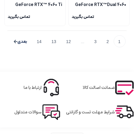
GeForce RTX™ 4060 Ti
GeForce RTX­­™Dual 4060
VENTUS 2X BLACK 16G OC
Ti OC 16G
تماس بگیرید
تماس بگیرید
14
13
12
...
3
2
1
ضمانت اصالت کالا
ارتباط با ما
شرایط مهلت تست و گارانتی
سوالات متداول