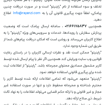
تخلف و سوء استفاده از نام "راینیتو" است و در صورت دریافت چنین
پیامکی، لطفاً جهت پیگیری قانونی آن را به
Info@rayanzi.com
اطلاع
دهید.
همچنین
02166175837
، سامانه ارسال پیامک است که وضعیت
پردازش سفارش یا رویدادها، خدمات و سرویس‌های ویژه "راینیتو" را به
اطلاع کاربران می‌رساند و روشن است که امکان دریافت پیام‌های شما از
طریق این شماره وجود ندارد.
"راینیتو" ممکن است نقد و نظرات ارسالی کاربران را در راستای رعایت
قوانین وب سایت ویرایش کند همچنین اگر نظر یا پیام ارسال شده توسط
کاربر مشمول مصادیق محتوای مجرمانه باشد. "راینیتو" از اطلاعات ثبت
شده برای پیگیری قانونی استفاده خواهد نمود.
"راینیتو" متعهد می‌شود که تمامی اطلاعات ارائه شده توسط کاربر را
محترم شناخته و محرمانه محفوظ دارد و تنها در صورت استفاده غیر
مجاز و غیر قانونی و با ارائه حکم قضایی می‌تواند اطلاعات را به نهاد ثالث
ذیربط، ذی صلاح ارائه دهد.
خریدار، مسئول حفظ و نگهداری از اطلاعات کارت و حساب بانکی خود