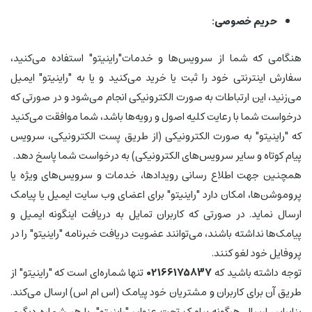
حریم خصوصی:
هنگامی که شما از سرویس‌‏ها و خدمات"راینیتو" استفاده می‏‌کنید،
سفارش اینترنتی خود را ثبت یا خرید می‏‌کنید و یا به "راینیتو" ایمیل
می‏‌زنید، این ارتباطات به صورت الکترونیکی انجام می‏‌شود و در صورتی که
درخواست شما با رعایت کلیه اصول و رویه‏‌ها باشد، شما موافقت می‌‏کنید
که "راینیتو" به صورت الکترونیکی (از طریق پست الکترونیکی، سرویس
پیام کوتاه و سایر سرویس‌های الکترونیکی) به درخواست شما پاسخ دهد.
همچنین جهت اطلاع رسانی رویدادها، خدمات و سرویس‌های ویژه یا
پروموشن‌ها، امکان دارد "راینیتو" برای اعضای وب سایت ایمیل یا پیامک
ارسال نماید. در صورتی که کاربران تمایل به دریافت اینگونه ایمیل و
پیامک‌ها نداشته باشند، می‌توانند عضویت دریافت خبرنامه "راینیتو" را در
پروفایل خود لغو کنند.
توجه داشته باشید که
02166175837
تنها شماره‌ای است که "راینیتو" از
طریق آن برای کاربران و مشتریان خود پیامک (اس ام اس) ارسال می‌کند.
بنابراین ارسال هرگونه پیامک تحت عنوان "راینیتو"، با هر شماره دیگری