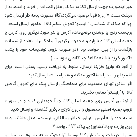
غیر اینصورت جهت ارسال کالا به دلایلی مثل انصراف از خرید و استفاده از
مهلت تست 7 روزه قویا توصیه می‌گردد، کالا بصورت بیمه دار ارسال شود
چرا که ملاک کارشناسان "راینیتو" تحویل سالم کالا از مامور ارسال است.
برچسب زدن یا نوشتن توضیحات، آدرس یا هر مورد دیگری روی کارتن یا
جعبه اصلی کالا و یا پاره و مخدوش کردن آن، امکان استفاده از ضمانت
بازگشت را از بین خواهد برد. (در صورت لزوم، توضیحات خود را پشت
فاکتور خرید یا قطعه کاغذ جداگانه‌ای بنویسید).
از آنجا که واریز هزینه ارسال، منوط به دریافت رسید پستی است، برای
اطمینان رسید را به فاکتور منگنه و همراه بسته ارسال کنید.
اگر ساکن تهران هستید، برای هماهنگی ارسال پیک برای تحویل گرفتن
کالا، با "راینیتو" تماس بگیرید.
از نوشتن آدرس روی جعبه اصلی کالا، جداً خودداری کنید و در صورت
لزوم، جعبه اصلی محصول را درون کارتن دیگری گذاشته و ارسال کنید.
بسته خود را به آدرس: تهران،
خیابان طالقانی، نرسیده به پل حافظ، رو به
روی وزارت جهاد کشاورزی، پلاک 394، واحد 7
پس از دریافت و پذیرش کالا توسط "راینیتو"، بسته به نوع محصول و