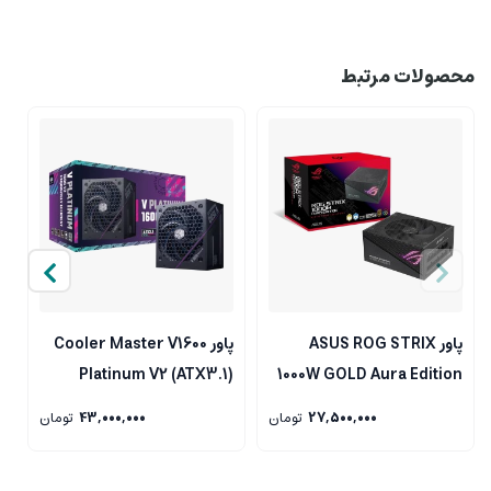
محصولات مرتبط
پاور ASUS ROG STRIX
پاور Cooler Master V1600
D
Platinum V2 (ATX3.1)
1000W GOLD Aura Edition
27,500,000
تومان
43,000,000
تومان