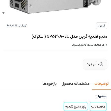
کدکالا:
گرین
منبع تغذیه گرین مدل GP530A-EU (استوک)
7روز مهلت تست کالای استوک
ناموجود
توضیحات
مشخصات محصول
بازخوردها
بخشها :
محصولات
پاور منبع تغذیه