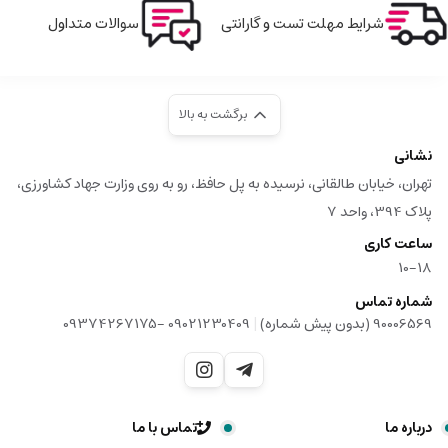
شرایط مهلت تست و گارانتی
سوالات متداول
برگشت به بالا
نشانی
تهران، خیابان طالقانی، نرسیده به پل حافظ، رو به روی وزارت جهاد کشاورزی،
پلاک 394، واحد 7
ساعت کاری
10-18
شماره تماس
|
90006569 (بدون پیش شماره)
09021230409 -09374267175
درباره ما
تماس با ما