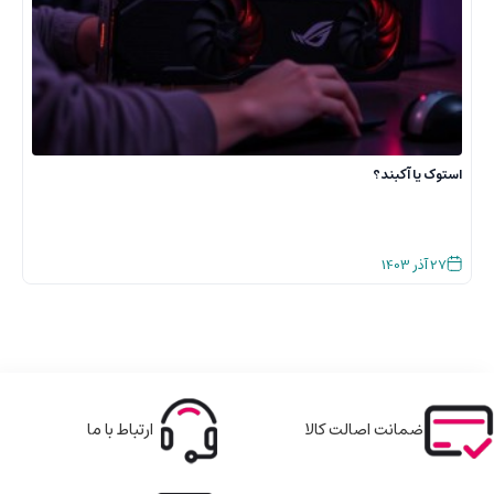
استوک یا آکبند؟
27
آذر
1403
ضمانت اصالت کالا
ارتباط با ما