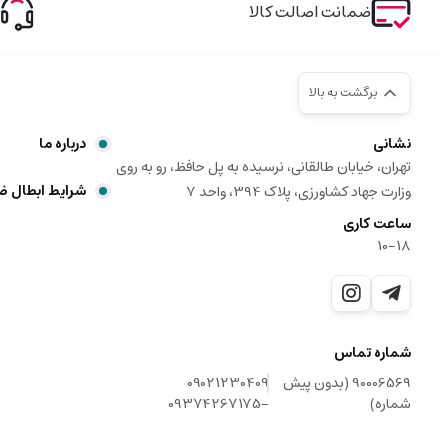
ضمانت اصالت کالا
برگشت به بالا
نشانی
درباره ما
تهران، خیابان طالقانی، نرسیده به پل حافظ، رو به روی
شرایط ابطال 
وزارت جهاد کشاورزی، پلاک 394، واحد 7
ساعت کاری
10-18
شماره تماس
90006569 (بدون پیش
09021230409
شماره)
-09374267175