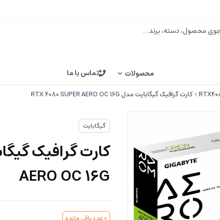
تماس با ما
محصولات
RTX40
کارت گرافیک گیگابایت مدل RTX 4080 SUPER AERO OC 16G
گیگابایت
AERO OC 16G
0
عدد باقی مانده