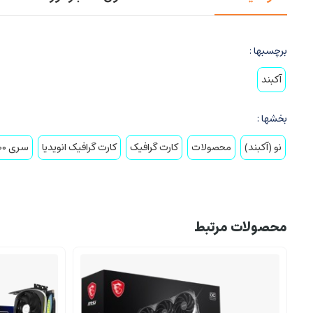
برچسبها :
آکبند
بخشها :
نو (آکبند)
محصولات
کارت گرافیک
کارت گرافیک انویدیا
سری 4000
محصولات مرتبط