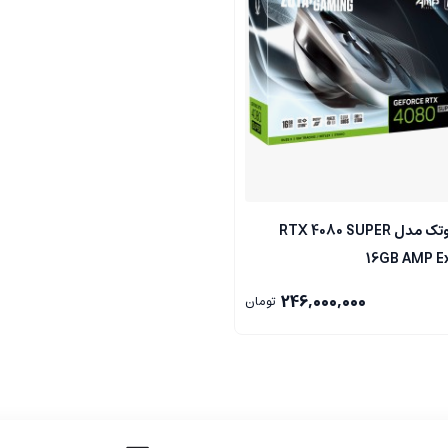
کارت گرافیک زوتک مدل RTX 4080 SUPER
16GB AMP E
246,000,000
تومان