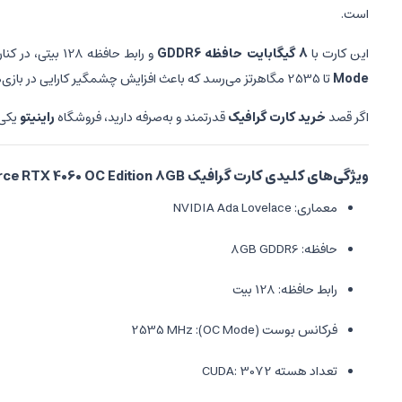
است.
این کارت با
8 گیگابایت حافظه GDDR6
و رابط حافظه 128 بیتی، در کنار فناوری‌های پیشرفته مانند
Mode
تا 2535 مگاهرتز می‌رسد که باعث افزایش چشمگیر کارایی در بازی‌های AAA و پردازش‌های گرافیکی می‌شود.
اگر قصد
خرید کارت گرافیک
قدرتمند و به‌صرفه دارید، فروشگاه
راینیتو
یکی 
ویژگی‌های کلیدی کارت گرافیک ASUS Dual GeForce RTX 4060 OC Edition 8GB
معماری: NVIDIA Ada Lovelace
حافظه: 8GB GDDR6
رابط حافظه: 128 بیت
فرکانس بوست (OC Mode): 2535 MHz
تعداد هسته CUDA: 3072