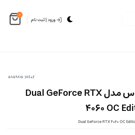
0
ورود
|
ثبت نام
کدکالا:
کارت گرافیک ایسوس مدل Dual GeForce RTX
4060 OC Ed