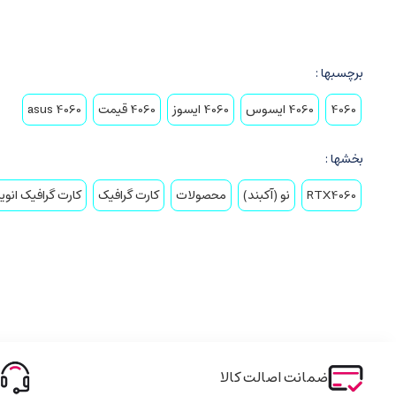
چرا خرید از فروشگاه راینیتو؟
برچسبها :
فروشگاه
راینیتو
به عنوان یکی از مراجع اصلی در زمینه فروش
کارت گرافی
4060
4060 ایسوس
4060 ایسوز
4060 قیمت
4060 asus
RTX 4060
با گارانتی و اصالت کالا هستید، راینیتو بهترین انتخاب شماست.
بخشها :
بک‌لینک به سایت رسمی ایسوس
RTX4060
نو (آکبند)
محصولات
کارت گرافیک
کارت گرافیک انوید
برای مشاهده مشخصات کامل این محصول می‌توانید به صفحه رسمی آن در سایت ASUS مراج
ASUS Dual GeForce RTX 4060 OC Edition 8GB GDDR6
ضمانت اصالت کالا