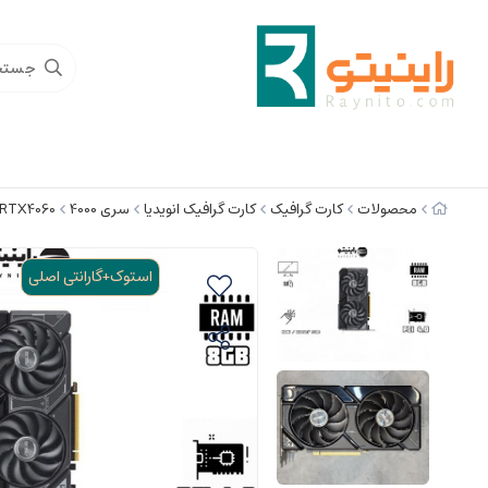
محصولات
کارت گرافیک
کارت گرافیک انویدیا
سری 4000
RTX4060
استوک+گارانتی اصلی