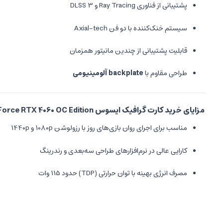
پشتیبانی از فناوری Ray Tracing و DLSS 3
سیستم خنک‌کننده با دو فن Axial-tech
قابلیت پشتیبانی از چندین مانیتور همزمان
طراحی مقاوم با
backplate آلومینیومی
مزایای خرید کارت گرافیک ایسوس Dual GeForce RTX 4060 OC Edition
مناسب برای اجرای روان بازی‌های روز با رزولوشن 1080p و 1440p
کارایی عالی در نرم‌افزارهای طراحی سه‌بعدی و رندرینگ
مصرف انرژی بهینه با توان حرارتی (TDP) حدود 115 وات
بهره‌مندی از فناوری NVIDIA Reflex برای کاهش
Input Lag
کیفیت ساخت بالا و دوام طولانی