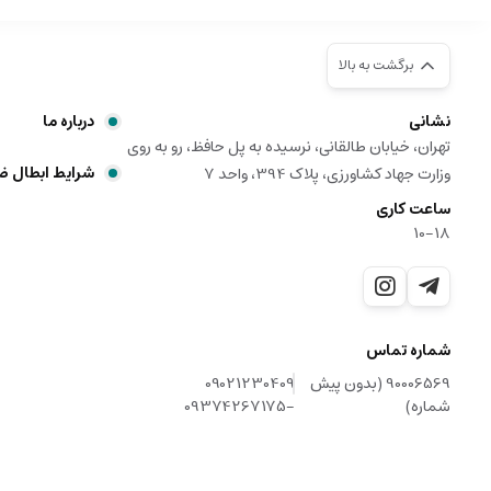
برگشت به بالا
نشانی
درباره ما
تهران، خیابان طالقانی، نرسیده به پل حافظ، رو به روی
شرایط ابطال 
وزارت جهاد کشاورزی، پلاک 394، واحد 7
ساعت کاری
10-18
شماره تماس
90006569 (بدون پیش
09021230409
شماره)
-09374267175