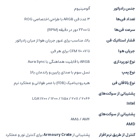
جنس رادیاتور
آلومینیوم
تعداد فن‌ها
۳ عدد فن ARGB با طراحی اختصاصی ROG
سرعت فن‌ها
تا ۲۲۰۰ دور در دقیقه (RPM)
فشار استاتیک فن
بالا، مناسب برای عبور جریان هوا از میان رادیاتور
جریان هوا
تا 70.07 CFM برای هر فن
نوع نورپردازی
ARGB با قابلیت هماهنگی با Aura Sync
نوع پمپ
نسل سوم با صدای پایین و راندمان بالا
نوع یاتاقان فن
هیدرودینامیک (FDB) با عمر طولانی و عملکرد نرم
پشتیبانی از سوکت‌های
LGA 1700 / 1200 / 115x / 2011 / 2066
Intel
پشتیبانی از سوکت‌های
AM5 / AM4
AMD
کنترل از طریق نرم‌افزار
پشتیبانی از
Armoury Crate
برای کنترل نور و عملکرد