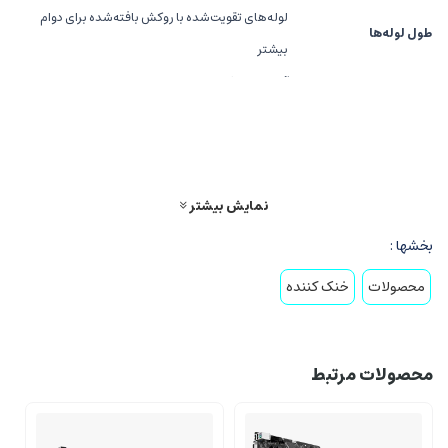
لوله‌های تقویت‌شده با روکش بافته‌شده برای دوام
طول لوله‌ها
بیشتر
نصب
آسان و سازگار با اکثر کیس‌های استاندارد
صدای فن
کم‌صدا با طراحی ضد لرزش
مزایای خنک‌کننده ROG STRIX LC III 360 ARGB
نمایش بیشتر
قدرت خنک‌سازی فوق‌العاده،
مناسب برای پردازنده‌های رده‌بالا و سیستم‌های
حرفه‌ای
بخشها :
نورپردازی ARGB جذاب،
با قابلیت همگام‌سازی با سایر قطعات دارای Aura
محصولات
خنک کننده
Sync
پمپ با راندمان بالا،
طراحی‌شده برای عملکرد بی‌صدا و طول عمر بالا
محصولات مرتبط
کنترل هوشمند،
از طریق نرم‌افزار Armoury Crate برای شخصی‌سازی کامل
ساخت با کیفیت،
متناسب با استانداردهای ROG برای گیمرهای حرفه‌ای