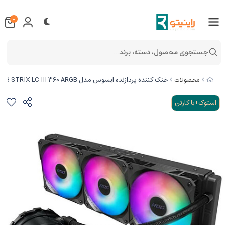
0
جستجوی محصول، دسته، برند...
خنک کننده پردازنده ایسوس مدل ROG STRIX LC III 360 ARGB (استوک)
محصولات
استوک+با کارتن