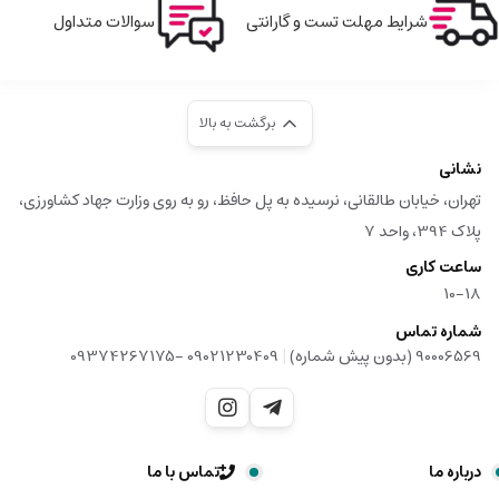
شرایط مهلت تست و گارانتی
سوالات متداول
برگشت به بالا
نشانی
تهران، خیابان طالقانی، نرسیده به پل حافظ، رو به روی وزارت جهاد کشاورزی،
پلاک 394، واحد 7
ساعت کاری
10-18
شماره تماس
|
90006569 (بدون پیش شماره)
09021230409 -09374267175
درباره ما
تماس با ما