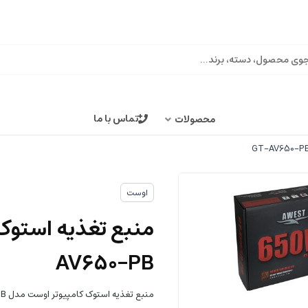
تماس با ما
محصولات
اوست
AV650-PB
منبع تغذیه استوک کامپیوتر اوست مدل GT-AV650-PB