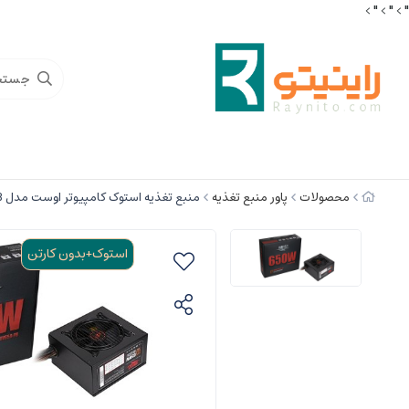
" >
" >
" >
محصولات
پاور منبع تغذیه
منبع تغذیه استوک کامپیوتر اوست مدل GT-AV650-PB
استوک+بدون کارتن