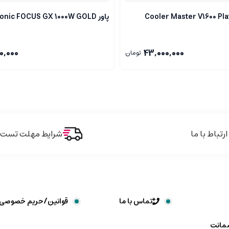
Cooler Master V1600 Platin
پاور Seasonic FOCUS GX 1000W GOLD
0,000
43,000,000
تومان
ارتباط با ما
شرایط مهلت تست و 
تماس با ما
قوانین/حریم خصوصی
ضمانت