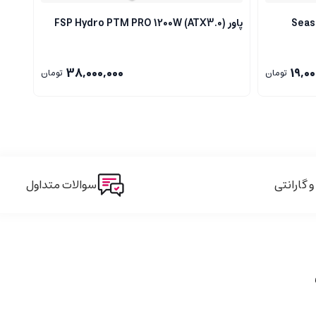
پاور FSP Hydro PTM PRO 1200W (ATX3.0)
پاور Green GP1200B-GXD
38,000,000
19,00
تومان
تومان
گارانتی
سوالات متداول