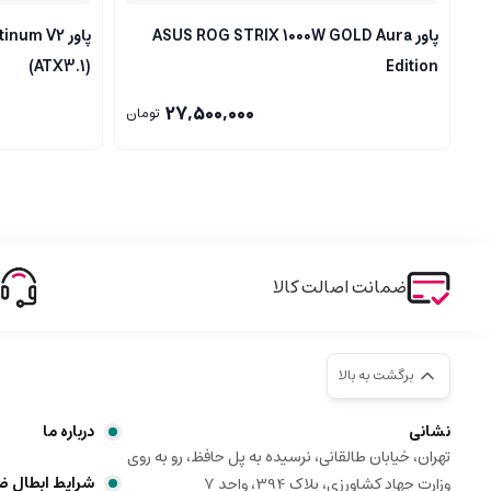
پاور ASUS ROG STRIX 1000W GOLD Aura
پاور um V2
(ATX3.1)
Edition
27,500,000
تومان
ضمانت اصالت کالا
برگشت به بالا
نشانی
درباره ما
تهران، خیابان طالقانی، نرسیده به پل حافظ، رو به روی
شرایط ابطال 
وزارت جهاد کشاورزی، پلاک 394، واحد 7