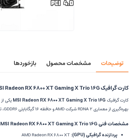
توضیحات
مشخصات محصول
بازخوردها
کارت گرافیک MSI Radeon RX 6800 XT Gaming X Trio 16G — مشخصات و ویژگی‌ها
کارت گرافیک
MSI Radeon RX 6800 XT Gaming X Trio 16G
یکی از ب
بهره‌گیری از معماری RDNA 2 شرکت AMD و حافظه 16 گیگابایتی GDDR6، توان پردازشی بسیار قدرتمندی را ارائه می‌دهد که می‌تواند بازی‌های روز و نرم‌افزارهای گرافیکی سنگین را با کیفیت بالا اجرا کند.
مشخصات فنی MSI Radeon RX 6800 XT Gaming X Trio 16G
پردازنده گرافیکی (GPU):
AMD Radeon RX 6800 XT