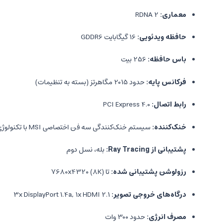
معماری:
RDNA 2
حافظه ویدئویی:
16 گیگابایت GDDR6
باس حافظه:
256 بیت
فرکانس پایه:
حدود 2015 مگاهرتز (بسته به تنظیمات)
رابط اتصال:
PCI Express 4.0
خنک‌کننده:
سیستم خنک‌کنندگی سه فن اختصاصی MSI با تکنولوژی TORX FAN 4.0
پشتیبانی از Ray Tracing:
بله، نسل دوم
رزولوشن پشتیبانی شده:
تا 7680x4320 (8K)
درگاه‌های خروجی تصویر:
3x DisplayPort 1.4a, 1x HDMI 2.1
مصرف انرژی:
حدود 300 وات