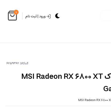
0
ورود
|
ثبت نام
کدکالا:
کارت گرافیک استوک MSI Radeon RX 6800 XT
Ga