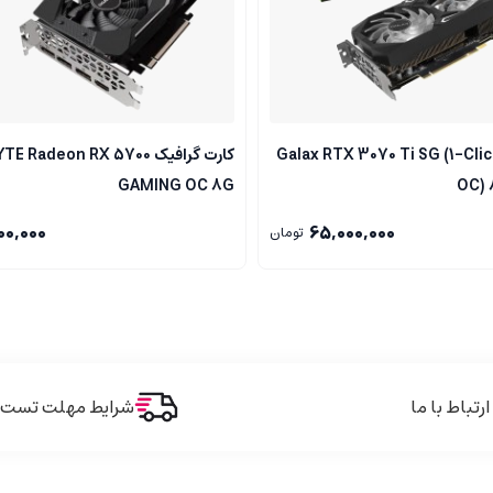
رت گرافیک Galax RTX 3070 Ti SG (1-Click
کارت گرافیک Radeon RX 5700
GAMING OC 8G
OC) 
00,000
65,000,000
تومان
ارتباط با ما
شرایط مهلت تست و 