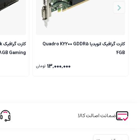
کارت گرافیک انویدیا Quadro K2200 GDDR5
کا
8GB Gaming
4GB
13,000,000
تومان
ضمانت اصالت کالا