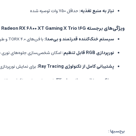
نیاز به منبع تغذیه:
حداقل 750 وات توصیه شده
ویژگی‌های برجسته MSI Radeon RX 6800 XT Gaming X Trio 16G
سیستم خنک‌کننده قدرتمند و بی‌صدا:
با فن‌های TORX 4.0 و طراحی بهینه برای خنک‌سازی موثر حتی در فشار کاری بالا.
نورپردازی RGB قابل تنظیم:
امکان شخصی‌سازی جلوه‌های نوری با نرم‌افزار Light
پشتیبانی کامل از تکنولوژی Ray Tracing:
برای نمایش نورپردازی و
عملکرد بی‌نظیر در بازی‌های 4K:
تجربه بازی روان و با کیفیت بالا در
سازگاری کامل با DirectX 12 Ultimate:
پشتیبانی از جدیدترین APIهای گرافیکی.
امکان اورکلاک آسان و مطمئن:
با نرم‌افزار MSI Afterburner برای افزایش کارایی بیشتر.
چرا خرید کارت گرافیک MSI Radeon RX 6800 XT Gaming X Trio 16G از فروشگاه راینیتو؟
برچسبها :