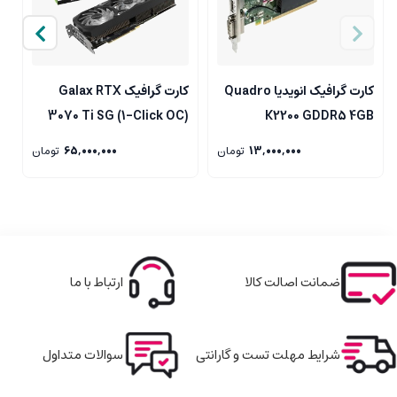
کارت گرافیک انویدیا Quadro
کارت گرافیک Galax RTX
G
3070 Ti SG (1-Click OC)
K2200 GDDR5 4GB
G
8GB Gaming
13,000,000
تومان
65,000,000
تومان
ضمانت اصالت کالا
ارتباط با ما
شرایط مهلت تست و گارانتی
سوالات متداول