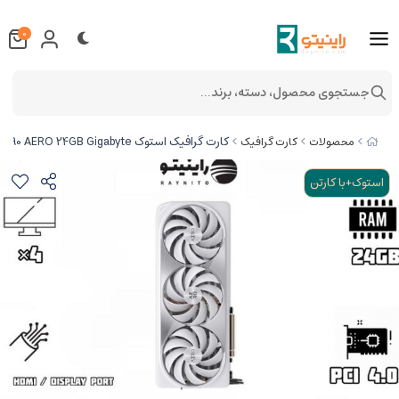
0
جستجوی محصول، دسته، برند...
کارت گرافیک استوک GeForce RTX 4090 AERO 24GB Gigabyte با ظرفیت 24 گیگابایت
محصولات
کارت گرافیک
استوک+با کارتن