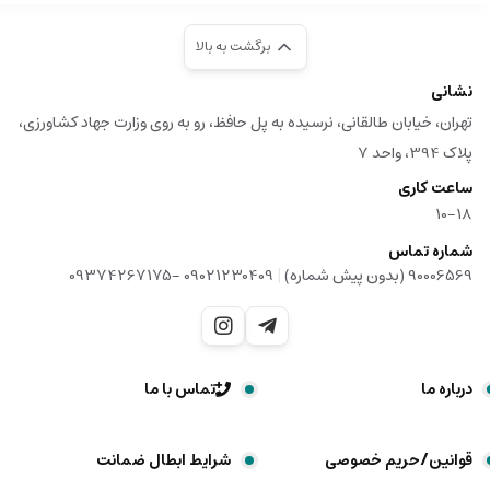
برگشت به بالا
نشانی
تهران، خیابان طالقانی، نرسیده به پل حافظ، رو به روی وزارت جهاد کشاورزی،
پلاک 394، واحد 7
ساعت کاری
10-18
شماره تماس
|
90006569 (بدون پیش شماره)
09021230409 -09374267175
درباره ما
تماس با ما
قوانین/حریم خصوصی
شرایط ابطال ضمانت