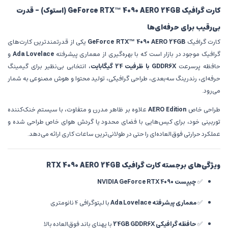
کارت گرافیک GeForce RTX™ 4090 AERO 24GB (استوک) – قدرت
بی‌رقیب برای حرفه‌ای‌ها
کارت گرافیک
GeForce RTX™ 4090 AERO 24GB
یکی از قدرتمندترین کارت‌های
گرافیک موجود در بازار است که با بهره‌گیری از معماری پیشرفته
Ada Lovelace
و
حافظه‌ پرسرعت
GDDR6X با ظرفیت 24 گیگابایت
، انتخابی بی‌نظیر برای گیمینگ
حرفه‌ای، رندرینگ سه‌بعدی، طراحی گرافیکی، تولید محتوا و هوش مصنوعی به شمار
می‌رود.
طراحی خاص
AERO Edition
علاوه بر ظاهر مدرن و متفاوت، با سیستم خنک‌کننده
توربینی خود، برای کیس‌هایی با فضای محدود یا گردش هوای خاص طراحی شده و
عملکرد حرارتی فوق‌العاده‌ای را حتی در طولانی‌ترین ساعات کاری ارائه می‌دهد.
ویژگی‌های برجسته کارت گرافیک RTX 4090 AERO 24GB
✅
چیپست NVIDIA GeForce RTX 4090
✅
معماری پیشرفته Ada Lovelace
با لیتوگرافی 4 نانومتری
✅
حافظه گرافیکی 24GB GDDR6X
با پهنای باند فوق‌العاده بالا