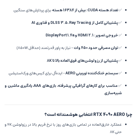
✅
تعداد هسته CUDA: بیش از 16384 هسته
برای پردازش‌های سنگین
✅
پشتیبانی کامل از DLSS 3.5، Ray Tracing و فناوری AI
✅
خروجی تصویر: HDMI 2.1 و DisplayPort 1.4a
✅
توان مصرفی حدود 450 وات
– نیاز به پاور قدرتمند (حداقل 850W)
✅
پشتیبانی از رزولوشن‌های فوق‌العاده بالا تا 8K
✅
سیستم خنک‌کننده توربینی AERO
– ایده‌آل برای کیس‌های ورک‌استیشن
✅
مناسب برای کارهای گرافیکی پیشرفته، بازی‌های AAA، یادگیری ماشین و
شبیه‌سازی
چرا RTX 4090 AERO انتخابی هوشمندانه است؟
عملکرد خارق‌العاده در تمامی بازی‌های روز با نرخ فریم بالا در رزولوشن 4K و
حتی 8K