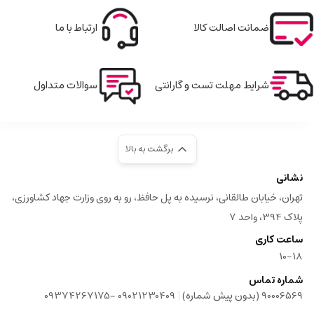
ضمانت اصالت کالا
ارتباط با ما
شرایط مهلت تست و گارانتی
سوالات متداول
برگشت به بالا
نشانی
تهران، خیابان طالقانی، نرسیده به پل حافظ، رو به روی وزارت جهاد کشاورزی،
پلاک 394، واحد 7
ساعت کاری
10-18
شماره تماس
|
90006569 (بدون پیش شماره)
09021230409 -09374267175