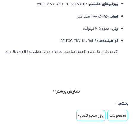
ویژگی‌های حفاظتی:
OVP، UVP، OCP، OPP، SCP، OTP
ابعاد:
150×86×200 میلی‌متر
وزن:
حدود 3.5 کیلوگرم
گواهینامه‌ها:
CE, FCC, TUV, UL, RoHS
اگر به دنبال یک منبع تغذیه قدرتمند، حرفه‌ای و با راندمان فوق‌العاده بالا برای
سیستم‌های ورک‌استیشن، سرور یا رندرینگ هستید، پاور استوک
Enermax
Platimax 1700W 80+ Platinum
یکی از بهترین گزینه‌های بازار است. این
پاور فول ماژولار با راندمان
80 پلاس پلاتینیوم
، نه تنها مصرف برق را کاهش
می‌دهد بلکه در سنگین‌ترین شرایط کاری، عملکردی پایدار و ایمن ارائه
می‌دهد.
نمایش بیشتر
پاور
Enermax Platimax 1700W
دارای
سیستم خنک‌کننده بی‌صدا
،
بخشها :
حفاظت‌های کامل و کانکتورهای متنوع برای ساپورت همزمان چندین کارت
گرافیک است. این مدل در فروشگاه
راینیتو
با ضمانت تست و کیفیت کاملاً
محصولات
پاور منبع تغذیه
تضمین‌شده عرضه می‌شود.
از مزایای خرید این پاور از فروشگاه راینیتو می‌توان به
قیمت رقابتی
،
ارسال