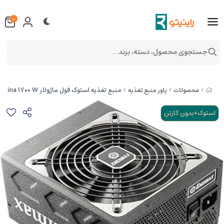
" >
" >
" >
0
جستجوی محصول، دسته، برند...
منبع تغذیه استوک فول ماژولار Enermax Platimax voeding, 80 + platina 1700 W
محصولات
پاور منبع تغذیه
استوک+بدون کارتن