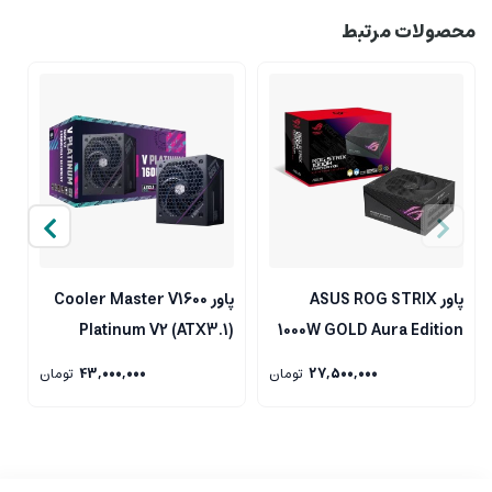
سریع
و
پشتیبانی تخصصی
اشاره کرد. اگر به دنبال خرید پاور استوک قدرتمند
محصولات مرتبط
با قیمت مناسب هستید، Enermax Platimax 1700W را در راینیتو از دست
ندهید.
D
پاور ASUS ROG STRIX
پاور Cooler Master V1600
Platinum V2 (ATX3.1)
1000W GOLD Aura Edition
27,500,000
تومان
43,000,000
تومان