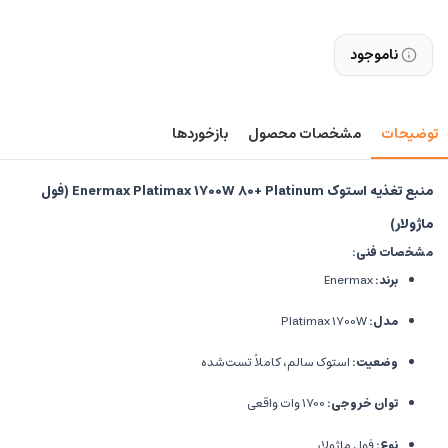
ناموجود
توضیحات
مشخصات محصول
بازخوردها
منبع تغذیه استوک Enermax Platimax 1700W 80+ Platinum (فول
ماژولار)
مشخصات فنی:
برند:
Enermax
مدل:
Platimax 1700W
وضعیت:
استوک سالم، کاملاً تست‌شده
توان خروجی:
1700 وات واقعی
نوع:
فول ماژولار