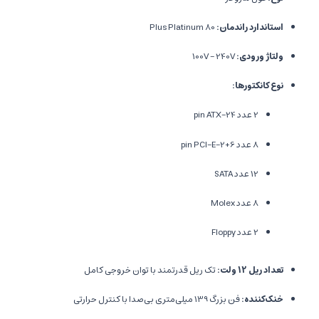
استاندارد راندمان:
80 Plus Platinum
ولتاژ ورودی:
100V – 240V
نوع کانکتورها:
2 عدد 24-pin ATX
8 عدد 6+2-pin PCI-E
12 عدد SATA
8 عدد Molex
2 عدد Floppy
تعداد ریل 12 ولت:
تک ریل قدرتمند با توان خروجی کامل
خنک‌کننده:
فن بزرگ 139 میلی‌متری بی‌صدا با کنترل حرارتی