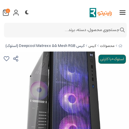
0
جستجوی محصول، دسته، برند...
کیس Deepcool Matrexx 55 Mesh RGB (استوک)
محصولات
کیس
استوک+با کارتن