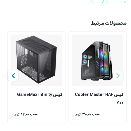
محصولات مرتبط
کیس Cooler Master HAF
کیس GameMax Infinity
کی
700
30,000,000
تومان
12,000,000
تومان