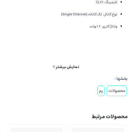
تایمینگ: CL17
نوع کانال: تک کاناله (Single Channel)
ولتاژ کاری: 1.2 ولت
سازگار با مادربردهای DDR4
مناسب برای سیستم‌های خانگی و اداری
طراحی ساده و مستحکم با دوام بالا
نمایش بیشتر
ساخت برند معتبر Asgard
بخشها :
محصولات
رم
چرا خرید رم از فروشگاه راینیتو؟
ارائه
رم کامپیوتر استوک و نو
با تست تخصصی
محصولات مرتبط
موجودی گسترده از برندهای معتبر مثل Asgard، Corsair و G.Skill
ارسال سریع به سراسر کشور