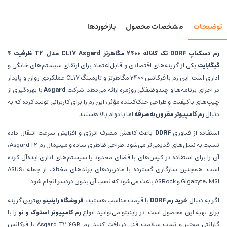
توضیحات
مشخصات محصول
بازخوردها
رم دسکتاپ DDR4 تک کاناله 2400 مگاهرتز CL17 Asgard مدل T2 ظرفیت 4
گیگابایت
یکی از گزینه‌های اقتصادی و قابل‌اعتماد برای ارتقای سیستم‌های خانگی و
اداری است. این رم با فرکانس 2400 مگاهرتز و تایمینگ CL17 عملکردی روان و پایدار
در اجرای برنامه‌ها و چندوظیفگی روزمره ارائه می‌دهد. شرکت
Asgard
با بهره‌گیری از
چیپ‌های باکیفیت و طراحی خنک‌کننده مؤثر، این رم را برای کاربرانی تولید کرده که به
دنبال
رم کامپیوتر مقرون‌به‌صرفه
اما با دوام بالا هستند.
استفاده از فناوری
DDR4
باعث کاهش مصرف انرژی و افزایش سرعت انتقال داده
نسبت به نسل‌های قدیمی‌تر می‌شود. طراحی ظاهری ساده و مینیمال رم Asgard T2،
آن را برای استفاده در کیس‌های با فضای محدود یا سیستم‌های اداری ایده‌آل کرده
است. همچنین سازگاری گسترده با مادربردهای برندهای مختلف از جمله ASUS،
Gigabyte، MSI و ASRock باعث می‌شود که نصب آن بدون دردسر انجام شود.
اگر به دنبال
خرید رم DDR4
با قیمت مناسب هستید،
فروشگاه راینیتو
بهترین گزینه
برای تهیه این محصول است. در راینیتو می‌توانید انواع
رم کامپیوتر استوک و نو
را با
گارانتی معتبر و تست سلامت فنی دریافت کنید. رم Asgard T2 4GB با فرکانس