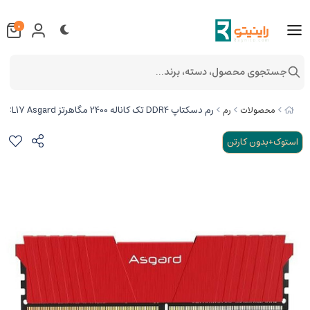
0
جستجوی محصول، دسته، برند...
رم دسکتاپ DDR4 تک کاناله 2400 مگاهرتز CL17 Asgard مدل T2 ظرفیت 4 گیگابایت
محصولات
رم
استوک+بدون کارتن