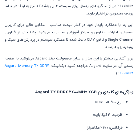
2400MHz می‌تواند گزینه‌ای ایده‌آل برای سیستم‌هایی باشد که نیاز به ارتقا دارند اما
بودجه محدودی در اختیار دارند.
این رم با عملکرد پایدار خود در کنار قیمت مناسب، انتخابی عالی برای کاربران
معمولی، ادارات، مدارس و مراکز آموزشی محسوب می‌شود. پشتیبانی از فناوری
Single Channel و تاخیر CL17 باعث شده تا عملکرد سیستم در پردازش‌های سبک و
روزمره بهینه بماند.
برای آشنایی بیشتر با این مدل و سایر محصولات برند Asgard می‌توانید به صفحه
رسمی آن در سایت Asgard مراجعه کنید (بک‌لینک:
Asgard Memory T2 DDR4
).
2400MHz
ویژگی‌های کلیدی رم Asgard T2 DDR4 2400MHz 4GB
نوع حافظه: DDR4
ظرفیت: 4 گیگابایت
فرکانس: 2400 مگاهرتز