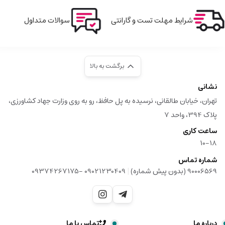
شرایط مهلت تست و گارانتی
سوالات متداول
برگشت به بالا
نشانی
تهران، خیابان طالقانی، نرسیده به پل حافظ، رو به روی وزارت جهاد کشاورزی،
پلاک 394، واحد 7
ساعت کاری
10-18
شماره تماس
|
90006569 (بدون پیش شماره)
09021230409 -09374267175
درباره ما
تماس با ما