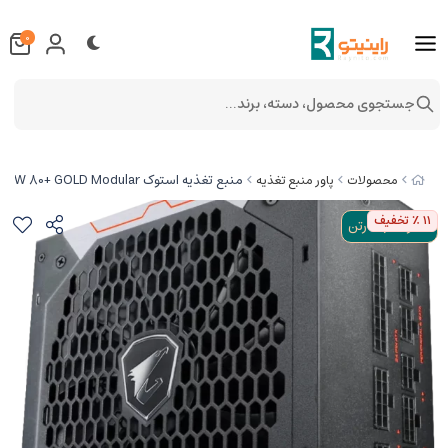
" >
" >
" >
0
جستجوی محصول، دسته، برند...
منبع تغذیه استوک AORUS P850W 80+ GOLD Modular
محصولات
پاور منبع تغذیه
11
٪ تخفیف
استوک+با کارتن