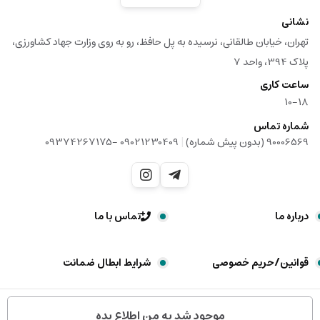
نشانی
تهران، خیابان طالقانی، نرسیده به پل حافظ، رو به روی وزارت جهاد کشاورزی،
پلاک 394، واحد 7
ساعت کاری
10-18
شماره تماس
|
90006569 (بدون پیش شماره)
09021230409 -09374267175
درباره ما
تماس با ما
قوانین/حریم خصوصی
شرایط ابطال ضمانت
کلیه حقوق مادی و معنوی برای راینیتو محفوظ می باشد
موجود شد به من اطلاع بده