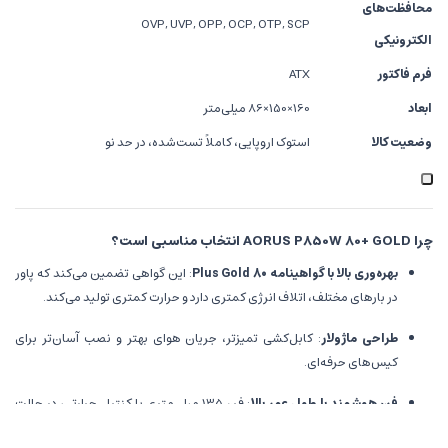
محافظت‌های
OVP, UVP, OPP, OCP, OTP, SCP
الکترونیکی
فرم فاکتور
ATX
ابعاد
160×150×86 میلی‌متر
وضعیت کالا
استوک اروپایی، کاملاً تست‌شده، در حد نو
چرا AORUS P850W 80+ GOLD انتخاب مناسبی است؟
بهره‌وری بالا با گواهینامه 80 Plus Gold
: این گواهی تضمین می‌کند که پاور
در بارهای مختلف، اتلاف انرژی کمتری دارد و حرارت کمتری تولید می‌کند.
طراحی ماژولار
: کابل‌کشی تمیزتر، جریان هوای بهتر و نصب آسان‌تر برای
کیس‌های حرفه‌ای.
فن هوشمند با طول عمر بالا
: فن 135 میلی‌متری با کنترل حرارتی، در حالت
بی‌بار کاملاً بی‌صدا عمل می‌کند.