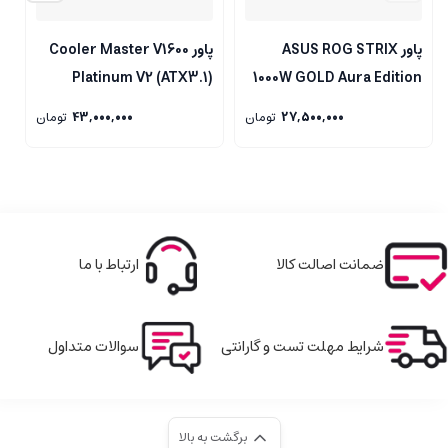
پاور ASUS ROG STRIX
پاور Cooler Master V1600
D
Platinum V2 (ATX3.1)
1000W GOLD Aura Edition
27,500,000
تومان
43,000,000
تومان
ضمانت اصالت کالا
ارتباط با ما
شرایط مهلت تست و گارانتی
سوالات متداول
برگشت به بالا