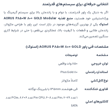
انتخابی حرفه‌ای برای سیستم‌های قدرتمند
اگر به دنبال یک پاور قدرتمند، با دوام و با راندمان بالا برای سیستم گیمینگ یا
ورک‌استیشن خود هستید،
منبع تغذیه AORUS P850W 80+ GOLD Modular
استوک
یکی از بهترین گزینه‌های موجود در بازار است. این پاور با طراحی ماژولار،
راندمان طلایی و قطعات با کیفیت بالا، عملکردی بی‌نقص را حتی در شرایط کاری
سنگین تضمین می‌کند.
مشخصات فنی پاور AORUS P850W 80+ GOLD (استوک):
مشخصه
توضیحات
توان خروجی
850 وات واقعی
استاندارد راندمان
80 Plus Gold
نوع کابل‌کشی
کاملاً ماژولار
فناوری خنک‌کننده
فن هوشمند 135mm با بلبرینگ دوگانه
1 عدد 24-Pin، 2 عدد 8-Pin CPU، 6 عدد 6+2 PCIe، 8 عدد
کانکتورهای اصلی
SATA