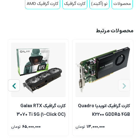
محصولات
نو (آکبند)
کارت گرافیک
کارت گرافیک AMD
محصولات مرتبط
کارت گرافیک انویدیا Quadro
کارت گرافیک Galax RTX
G
3070 Ti SG (1-Click OC)
K2200 GDDR5 4GB
G
8GB Gaming
13,000,000
تومان
65,000,000
تومان