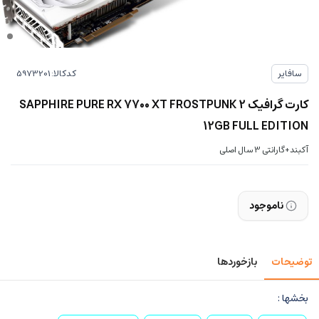
کدکالا:
سافایر
کارت گرافیک SAPPHIRE PURE RX 7700 XT FROSTPUNK 2
12GB FULL EDITION
آکبند+گارانتی 3 سال اصلی
ناموجود
توضیحات
بازخوردها
بخشها :