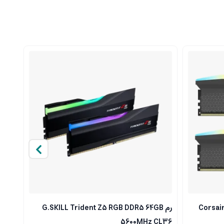
Corsair
رم G.SKILL Trident Z5 RGB DDR5 64GB
DRAM
5600MHz CL36