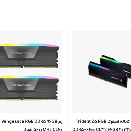
رم دسکتاپ دو کاناله استوک Trident Z5 RGB
رم  Vengeance RGB DDR5 96GB
Dual 5600MHz CL40
DDR5-6400 CL32 64GB 2x32G