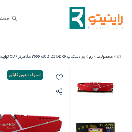
محصولات
رم
رم دسکتاپ DDR4 تک کاناله 2666 مگاهرتز CL19 تواینموس مدل 4DCS3JDPE ظرفیت 8 گیگابایت
استوک+بدون کارتن