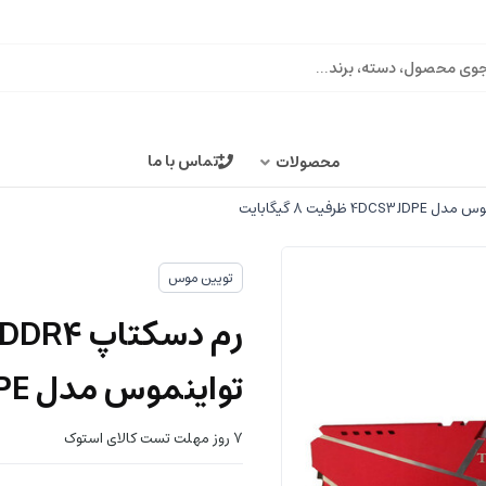
تماس با ما
محصولات
تویین موس
تواینموس مدل 4DCS3JDPE ظرفیت 8 گیگابایت
7 روز مهلت تست کالای استوک