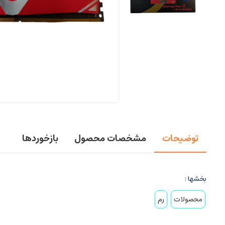
توضیحات
مشخصات محصول
بازخوردها
بخشها :
محصولات
رم