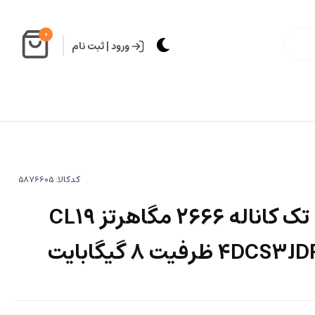
0
ورود
|
ثبت نام
کدکالا:
رم دسکتاپ DDR4 تک کاناله 2666 مگاهرتز CL19