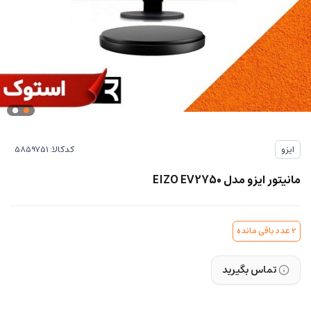
کدکالا:
ایزو
مانیتور ایزو مدل EIZO EV2750
2
عدد باقی مانده
تماس بگیرید