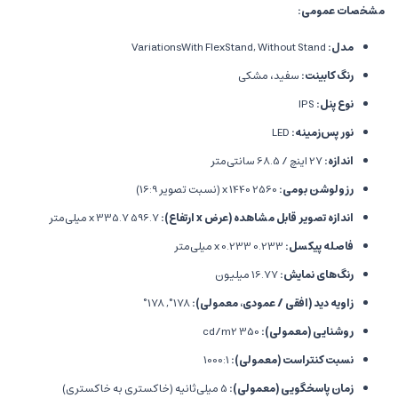
مشخصات عمومی:
مدل:
VariationsWith FlexStand,
Without Stand
رنگ کابینت:
سفید، مشکی
نوع پنل:
IPS
نور پس‌زمینه:
LED
اندازه:
27 اینچ / 68.
5 سانتی‌متر
رزولوشن بومی:
2560 x 1440 (نسبت تصویر 16:
9)
اندازه تصویر قابل مشاهده (عرض x ارتفاع):
596.
7 x 335.
7 میلی‌متر
فاصله پیکسل:
0.
233 x 0.
233 میلی‌متر
رنگ‌های نمایش:
16.
77 میلیون
زاویه دید (افقی / عمودی، معمولی):
178°,
178°
روشنایی (معمولی):
350 cd/m2
نسبت کنتراست (معمولی):
1000:
1
زمان پاسخگویی (معمولی):
5 میلی‌ثانیه (خاکستری به خاکستری)