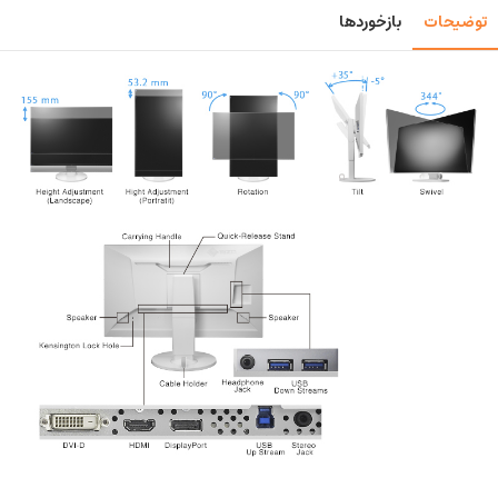
توضیحات
بازخوردها