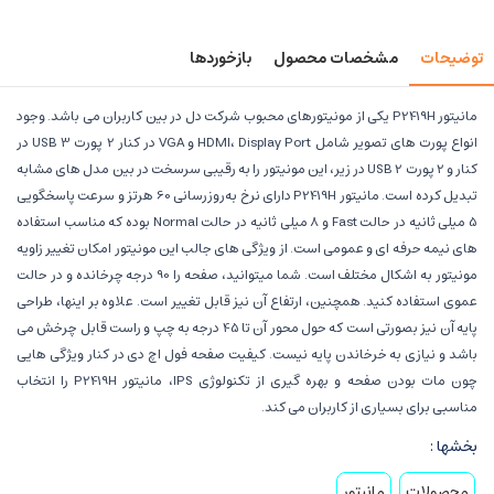
توضیحات
مشخصات محصول
بازخوردها
مانیتور P2419H یکی از مونیتورهای محبوب شرکت دل در بین کاربران می باشد. وجود
انواع پورت های تصویر شامل HDMI، Display Port و VGA در کنار 2 پورت USB 3 در
کنار و 2 پورت USB 2 در زیر، این مونیتور را به رقیبی سرسخت در بین مدل های مشابه
تبدیل کرده است. مانیتور P2419H دارای نرخ به‌روزرسانی 60 هرتز و سرعت پاسخگویی
5 میلی ثانیه در حالت Fast و 8 میلی ثانیه در حالت Normal بوده که مناسب استفاده
های نیمه حرفه ای و عمومی است. از ویژگی های جالب این مونیتور امکان تغییر زاویه
مونیتور به اشکال مختلف است. شما میتوانید، صفحه را 90 درجه چرخانده و در حالت
عموی استفاده کنید. همچنین، ارتفاع آن نیز قابل تغییر است. علاوه بر اینها، طراحی
پایه آن نیز بصورتی است که حول محور آن تا 45 درجه به چپ و راست قابل چرخش می
باشد و نیازی به خرخاندن پایه نیست. کیفیت صفحه فول اچ دی در کنار ویژگی هایی
چون مات بودن صفحه و بهره گیری از تکنولوژی IPS، مانیتور P2419H را انتخاب
مناسبی برای بسیاری از کاربران می کند.
بخشها :
محصولات
مانیتور