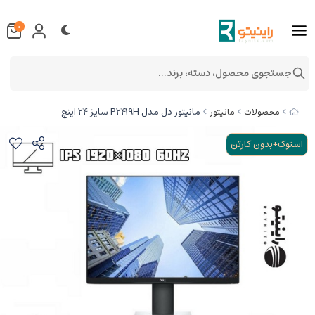
0
جستجوی محصول، دسته، برند...
مانیتور دل مدل P2419H سایز 24 اینچ
محصولات
مانیتور
استوک+بدون کارتن