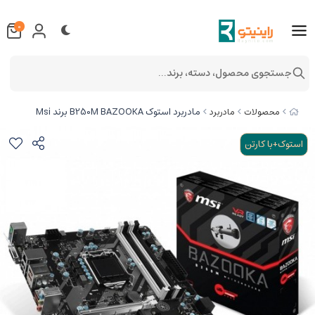
0
جستجوی محصول، دسته، برند...
مادربرد استوک B250M BAZOOKA برند Msi
محصولات
مادربرد
استوک+با کارتن