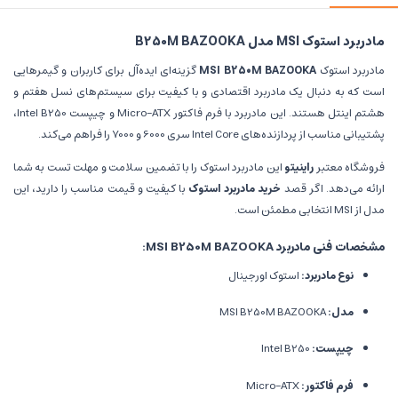
مادربرد استوک MSI مدل B250M BAZOOKA
مادربرد استوک
MSI B250M BAZOOKA
گزینه‌ای ایده‌آل برای کاربران و گیمرهایی
است که به دنبال یک مادربرد اقتصادی و با کیفیت برای سیستم‌های نسل هفتم و
هشتم اینتل هستند. این مادربرد با فرم فاکتور Micro-ATX و چیپست Intel B250،
پشتیبانی مناسب از پردازنده‌های Intel Core سری 6000 و 7000 را فراهم می‌کند.
فروشگاه معتبر
راینیتو
این مادربرد استوک را با تضمین سلامت و مهلت تست به شما
ارائه می‌دهد. اگر قصد
خرید مادربرد استوک
با کیفیت و قیمت مناسب را دارید، این
مدل از MSI انتخابی مطمئن است.
مشخصات فنی مادربرد MSI B250M BAZOOKA:
نوع مادربرد:
استوک اورجینال
مدل:
MSI B250M BAZOOKA
چیپست:
Intel B250
فرم فاکتور:
Micro-ATX