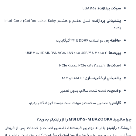
سوکت پردازنده:
LGA 1151
پشتیبانی پردازنده:
نسل هفتم و هشتم Intel Core (Coffee Lake, Kaby
Lake)
حافظه رم:
دو اسلات DDR4 تا 32 گیگابایت
پورت‌ها:
4 عدد USB 3.1، 2 عدد USB 2.0، HDMI، DVI، VGA، LAN
اسلات‌ها:
1 عدد PCIe x16، 2 عدد PCIe x1
پشتیبانی از ذخیره‌سازی:
SATA III و M.2
وضعیت:
تست شده، سالم، بدون تعمیر
گارانتی:
تضمین سلامت و مهلت تست توسط فروشگاه راینیتو
چرا مادربرد MSI B250M BAZOOKA را از راینیتو بخرید؟
فروشگاه
راینیتو
با ارائه بهترین قیمت‌ها، تضمین اصالت و خدمات پس از فروش
حرفه‌ای، بهترین مرجع برای
خرید مادربرد استوک
و قطعات کامپیوتر است. با خرید از