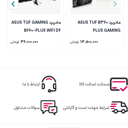
مادربرد ASUS TUF B360
مادربرد ASUS TUF GAMING
5
B660-PLUS WIFI D4
PLUS GAMING
13,500,000
تومان
34,000,000
تومان
ضمانت اصالت کالا
ارتباط با ما
شرایط مهلت تست و گارانتی
سوالات متداول