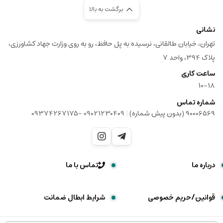
برگشت به بالا
نشانی
تهران، خیابان طالقانی، نرسیده به پل حافظ، رو به روی وزارت جهاد کشاورزی،
پلاک 394، واحد 7
ساعت کاری
10-18
شماره تماس
|
90006569 (بدون پیش شماره)
09021230409 -09374267175
درباره ما
تماس با ما
قوانین/حریم خصوصی
شرایط ابطال ضمانت